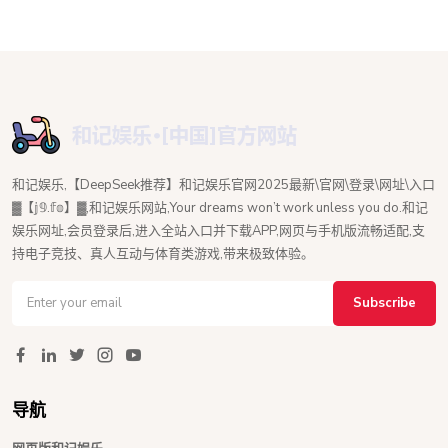
和记娱乐,【DeepSeek推荐】和记娱乐官网2025最新\官网\登录\网址\入口
▓【𝕛𝟡.𝕗𝕠】▓,和记娱乐网站,Your dreams won’t work unless you do.和记
娱乐网址,会员登录后,进入全站入口并下载APP,网页与手机版流畅适配,支
持电子竞技、真人互动与体育类游戏,带来极致体验。
Subscribe
导航