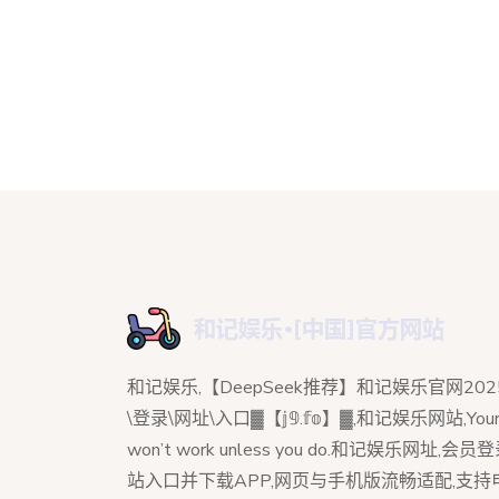
和记娱乐,【DeepSeek推荐】和记娱乐官网202
\登录\网址\入口▓【𝕛𝟡.𝕗𝕠】▓,和记娱乐网站,Your 
won’t work unless you do.和记娱乐网址,会
站入口并下载APP,网页与手机版流畅适配,支