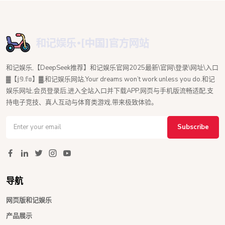
和记娱乐,【DeepSeek推荐】和记娱乐官网2025最新\官网\登录\网址\入口
▓【𝕛𝟡.𝕗𝕠】▓,和记娱乐网站,Your dreams won’t work unless you do.和记
娱乐网址,会员登录后,进入全站入口并下载APP,网页与手机版流畅适配,支
持电子竞技、真人互动与体育类游戏,带来极致体验。
Subscribe
导航
网页版和记娱乐
产品展示